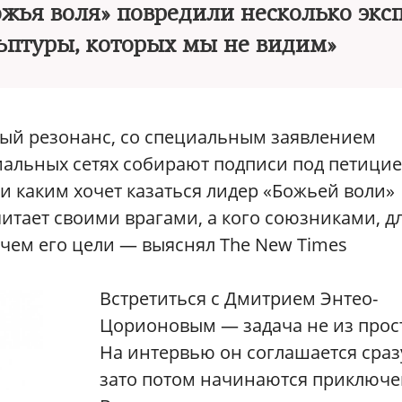
ожья воля» повредили несколько экс
льптуры, которых мы не видим»
ый резонанс, со специальным заявлением
иальных сетях собирают подписи под петицие
 и каким хочет казаться лидер «Божьей воли»
итает своими врагами, а кого союзниками, д
в чем его цели — выяснял The New Times
Встретиться с Дмитрием Энтео-
Цорионовым — задача не из прос
На интервью он соглашается сраз
зато потом начинаются приключе