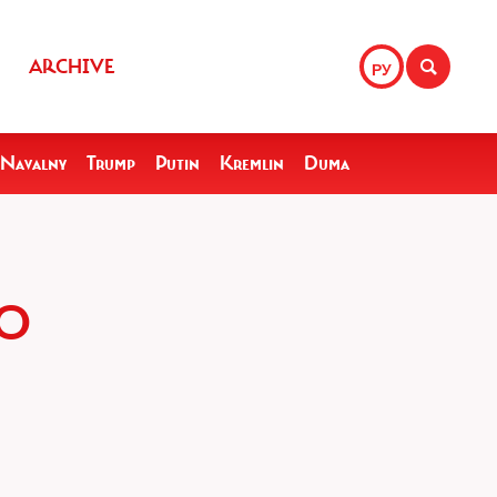
ARCHIVE
РУ
Navalny
Trump
Putin
Kremlin
Duma
ПО