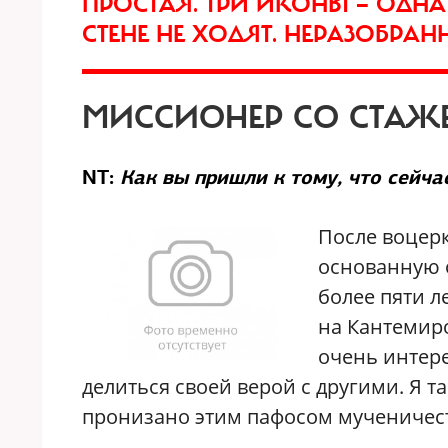
ПРОСТАЯ. ТРИ ИКОНЫ — ОДНА 
СТЕНЕ НЕ ХОДЯТ. НЕРАЗОБРАН
МИССИОНЕР СО СТАЖ
NT:
Как вы пришли к тому, что сейч
После воцер
основанную 
более пяти л
на Кантемиро
очень интер
делиться своей верой с другими. Я та
пронизано этим пафосом мученичест