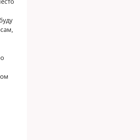
место
буду
сам,
ео
ном