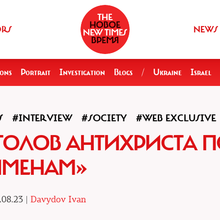
ORS
NEWS
ions
Portrait
Investigation
Blogs
/
Ukraine
Israel
S
#INTERVIEW
#SOCIETY
#WEB EXCLUSIVE
ТОЛОВ АНТИХРИСТА 
ИМЕНАМ»
.08.23 |
Davydov Ivan