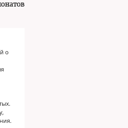
понатов
й о
ля
тых.
у,
ния.