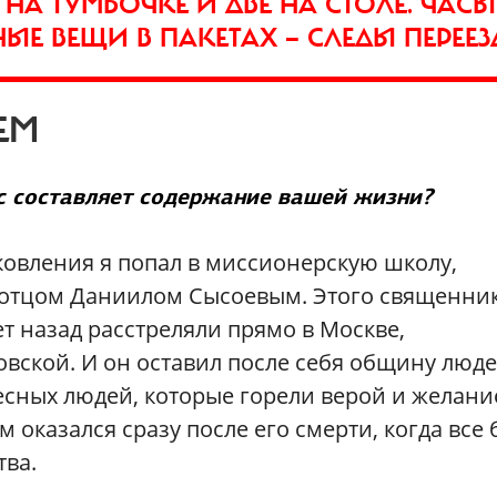
НА ТУМБОЧКЕ И ДВЕ НА СТОЛЕ. ЧАСЫ
НЫЕ ВЕЩИ В ПАКЕТАХ — СЛЕДЫ ПЕРЕЕЗ
ЕМ
ас составляет содержание вашей жизни?
ковления я попал в миссионерскую школу,
отцом Даниилом Сысоевым. Этого священни
ет назад расстреляли прямо в Москве,
вской. И он оставил после себя общину люде
есных людей, которые горели верой и желан
м оказался сразу после его смерти, когда все
ва.