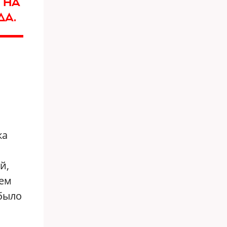
 НА
ДА.
ка
й,
ием
 было