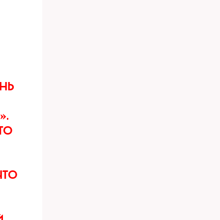
НЬ
».
ТО
ЧТО
.