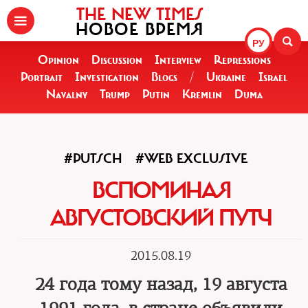
THE NEW TIMES
НОВОЕ ВРЕМЯ
РУ
Opinion
Discussion
Interview
Repressions
Portrait
Investigation
Blogs
/
Ukraine
Israel
Navalny
Trump
Putin
Kremlin
Duma
#PUTSCH
#WEB EXCLUSIVE
ВСПОМИНАЯ
АВГУСТОВСКИЙ ПУТЧ
2015.08.19
24 года тому назад, 19 августа