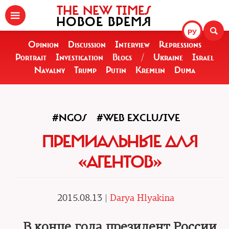
THE NEW TIMES
НОВОЕ ВРЕМЯ
РУ
Opinion
Discussion
Interview
Repressions
Portrait
Investigation
Blogs
/
Ukraine
Israel
Navalny
Trump
Putin
Kremlin
Duma
#NGOS
#WEB EXCLUSIVE
ПРЕМИАЛЬНЫЕ ДЛЯ
«АГЕНТОВ»
2015.08.13 |
Darya Hlyakina
В конце года президент России