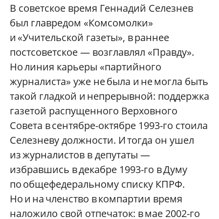
В советское время Геннадий Селезнев
был главредом «Комсомолки»
и «Учительской газеты», в раннее
постсоветское — возглавлял «Правду».
Но линия карьеры «партийного
журналиста» уже не была и не могла быть
такой гладкой и непрерывной: поддержка
газетой распущенного Верховного
Совета в сентябре-октябре 1993-го стоила
Селезневу должности. И тогда он ушел
из журналистов в депутаты —
избравшись в декабре 1993-го в Думу
по общефедеральному списку КПРФ.
Но и на членство в компартии время
наложило свой отпечаток: в мае 2002-го