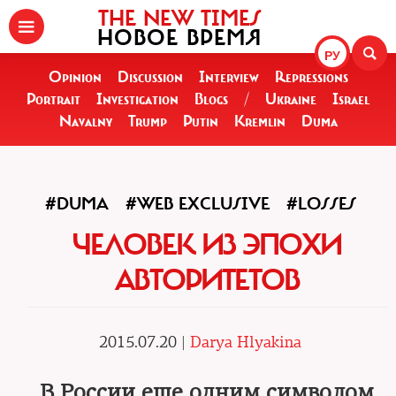
THE NEW TIMES
НОВОЕ ВРЕМЯ
РУ
Opinion
Discussion
Interview
Repressions
Portrait
Investigation
Blogs
/
Ukraine
Israel
Navalny
Trump
Putin
Kremlin
Duma
#DUMA
#WEB EXCLUSIVE
#LOSSES
ЧЕЛОВЕК ИЗ ЭПОХИ
АВТОРИТЕТОВ
2015.07.20 |
Darya Hlyakina
В России еще одним символом