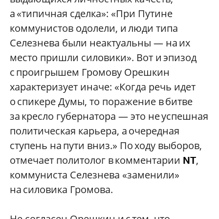
а «типичная сделка»: «При Путине
коммунистов одолели, и люди типа
Селезнева были неактуальны — на их
место пришли силовики». Вот и эпизод
с проигрышем Громову Орешкин
характеризует иначе: «Когда речь идет
о спикере Думы, то поражение в битве
за кресло губернатора — это не успешная
политическая карьера, а очередная
ступень на пути вниз.» По ходу выборов,
отмечает политолог в комментарии
,
NT
коммуниста Селезнева «заменили»
на силовика Громова.
Не согласен Орешкин и с тем, что