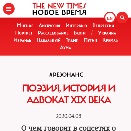
THE NEW TIMES
НОВОЕ ВРЕМЯ
EN
Мнение
Дискуссия
Интервью
Репрессии
Портрет
Расследование
Блоги
/
Украина
Израиль
Навальный
Трамп
Путин
Кремль
Дума
#РЕЗОНАНС
ПОЭЗИЯ, ИСТОРИЯ И
АДВОКАТ XIX ВЕКА
2020.04.08
О чем говорят в соцсетях о