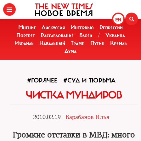
THE NEW TIMES
НОВОЕ ВРЕМЯ
EN
Мнение
Дискуссия
Интервью
Репрессии
Портрет
Расследование
Блоги
/
Украина
Израиль
Навальный
Трамп
Путин
Кремль
Дума
#ГОРЯЧЕЕ
#СУД И ТЮРЬМА
ЧИСТКА МУНДИРОВ
2010.02.19 |
Барабанов Илья
Громкие отставки в МВД: много