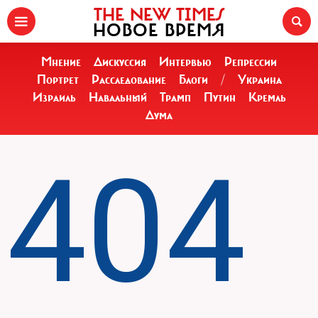
THE NEW TIMES
НОВОЕ ВРЕМЯ
Мнение
Дискуссия
Интервью
Репрессии
Портрет
Расследование
Блоги
/
Украина
Израиль
Навальный
Трамп
Путин
Кремль
Дума
404