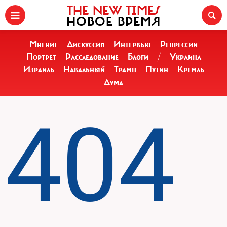
THE NEW TIMES
НОВОЕ ВРЕМЯ
Мнение
Дискуссия
Интервью
Репрессии
Портрет
Расследование
Блоги
/
Украина
Израиль
Навальный
Трамп
Путин
Кремль
Дума
404