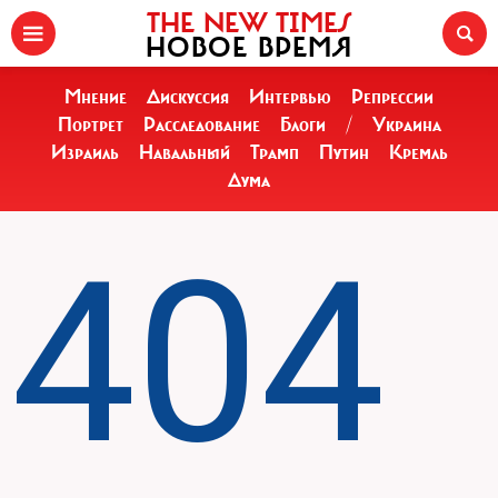
THE NEW TIMES
НОВОЕ ВРЕМЯ
Мнение
Дискуссия
Интервью
Репрессии
Портрет
Расследование
Блоги
/
Украина
Израиль
Навальный
Трамп
Путин
Кремль
Дума
404