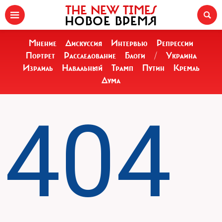
THE NEW TIMES
НОВОЕ ВРЕМЯ
Мнение
Дискуссия
Интервью
Репрессии
Портрет
Расследование
Блоги
/
Украина
Израиль
Навальный
Трамп
Путин
Кремль
Дума
404