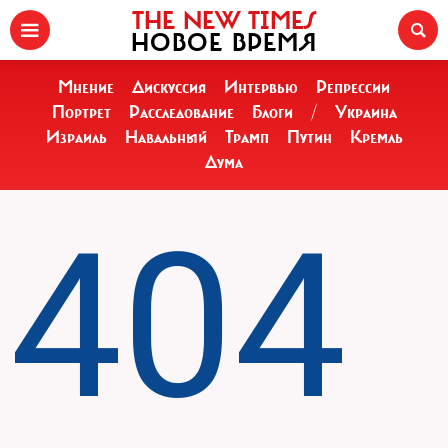
THE NEW TIMES
НОВОЕ ВРЕМЯ
Мнение
Дискуссия
Интервью
Репрессии
Портрет
Расследование
Блоги
/
Украина
Израиль
Навальный
Трамп
Путин
Кремль
Дума
404