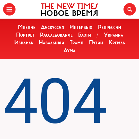
THE NEW TIMES
НОВОЕ ВРЕМЯ
Мнение
Дискуссия
Интервью
Репрессии
Портрет
Расследование
Блоги
/
Украина
Израиль
Навальный
Трамп
Путин
Кремль
Дума
404