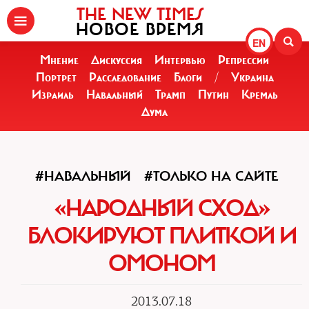
THE NEW TIMES
НОВОЕ ВРЕМЯ
EN
Мнение
Дискуссия
Интервью
Репрессии
Портрет
Расследование
Блоги
/
Украина
Израиль
Навальный
Трамп
Путин
Кремль
Дума
#НАВАЛЬНЫЙ
#ТОЛЬКО НА САЙТЕ
«НАРОДНЫЙ СХОД»
БЛОКИРУЮТ ПЛИТКОЙ И
ОМОНОМ
2013.07.18