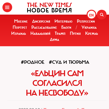
THE NEW TIMES
НОВОЕ ВРЕМЯ
EN
Мнение
Дискуссия
Интервью
Репрессии
Портрет
Расследование
Блоги
/
Украина
Израиль
Навальный
Трамп
Путин
Кремль
Дума
#РОДНОЕ
#СУД И ТЮРЬМА
«ЕЛЬЦИН САМ
СОГЛАСИЛСЯ
НА НЕСВОБОДУ»