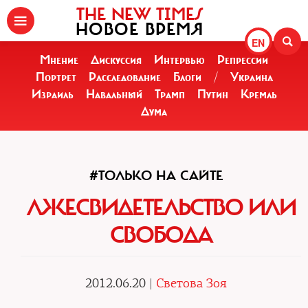
THE NEW TIMES
НОВОЕ ВРЕМЯ
EN
Мнение
Дискуссия
Интервью
Репрессии
Портрет
Расследование
Блоги
/
Украина
Израиль
Навальный
Трамп
Путин
Кремль
Дума
#ТОЛЬКО НА САЙТЕ
ЛЖЕСВИДЕТЕЛЬСТВО ИЛИ
СВОБОДА
2012.06.20 |
Светова Зоя