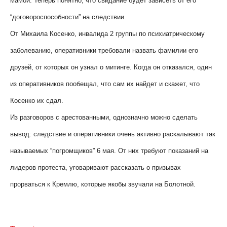
мамой. Теперь понятно, что свидание будет зависеть от его
“договороспособности” на следствии.
От Михаила Косенко, инвалида 2 группы по психиатрическому
заболеванию, оперативники требовали назвать фамилии его
друзей, от которых он узнал о митинге. Когда он отказался, один
из оперативников пообещал, что сам их найдет и скажет, что
Косенко их сдал.
Из разговоров с арестованными, однозначно можно сделать
вывод: следствие и оперативники очень активно раскалывают так
называемых “погромщиков” 6 мая. От них требуют показаний на
лидеров протеста, уговаривают рассказать о призывах
прорваться к Кремлю, которые якобы звучали на Болотной.