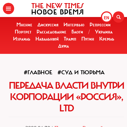
THE NEW TIMES
НОВОЕ ВРЕМЯ
EN
Мнение
Дискуссия
Интервью
Репрессии
Портрет
Расследование
Блоги
/
Украина
Израиль
Навальный
Трамп
Путин
Кремль
Дума
#ГЛАВНОЕ
#СУД И ТЮРЬМА
ПЕРЕДАЧА ВЛАСТИ ВНУТРИ
КОРПОРАЦИИ «РОССИЯ»,
LTD