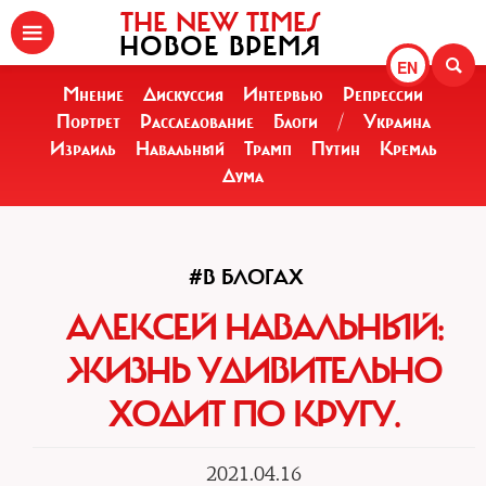
THE NEW TIMES
НОВОЕ ВРЕМЯ
EN
Мнение
Дискуссия
Интервью
Репрессии
Портрет
Расследование
Блоги
/
Украина
Израиль
Навальный
Трамп
Путин
Кремль
Дума
#В БЛОГАХ
АЛЕКСЕЙ НАВАЛЬНЫЙ:
ЖИЗНЬ УДИВИТЕЛЬНО
ХОДИТ ПО КРУГУ.
2021.04.16