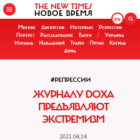
THE NEW TIMES
НОВОЕ ВРЕМЯ
EN
Мнение
Дискуссия
Интервью
Репрессии
Портрет
Расследование
Блоги
/
Украина
Израиль
Навальный
Трамп
Путин
Кремль
Дума
#РЕПРЕССИИ
ЖУРНАЛУ DOXA
ПРЕДЪЯВЛЯЮТ
ЭКСТРЕМИЗМ
2021.04.14