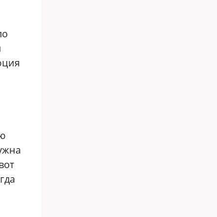
по
л
юция
аю
нужна
вот
огда