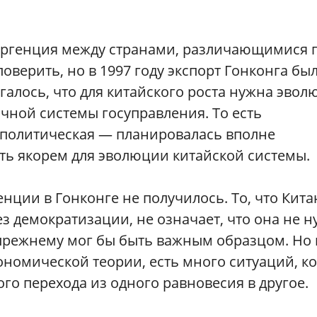
вергенция между странами, различающимися 
поверить, но в 1997 году экспорт Гонконга бы
галось, что для китайского роста нужна эвол
ичной системы госуправления. То есть
 политическая — планировалась вполне
ать якорем для эволюции китайской системы.
нции в Гонконге не получилось. То, что Кит
ез демократизации, не означает, что она не 
о-прежнему мог бы быть важным образцом. Но 
кономической теории, есть много ситуаций, к
ого перехода из одного равновесия в другое.