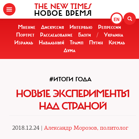
THE NEW TIMES
НОВОЕ ВРЕМЯ
EN
Мнение
Дискуссия
Интервью
Репрессии
Портрет
Расследование
Блоги
/
Украина
Израиль
Навальный
Трамп
Путин
Кремль
Дума
#ИТОГИ ГОДА
НОВЫЕ ЭКСПЕРИМЕНТЫ
НАД СТРАНОЙ
2018.12.24 |
Александр Морозов, политолог