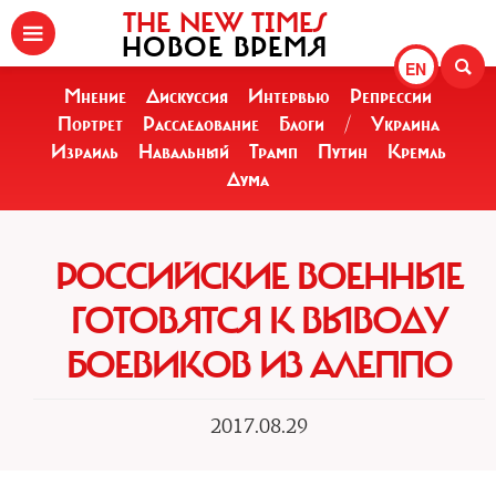
THE NEW TIMES
НОВОЕ ВРЕМЯ
EN
Мнение
Дискуссия
Интервью
Репрессии
Портрет
Расследование
Блоги
/
Украина
Израиль
Навальный
Трамп
Путин
Кремль
Дума
РОССИЙСКИЕ ВОЕННЫЕ
ГОТОВЯТСЯ К ВЫВОДУ
БОЕВИКОВ ИЗ АЛЕППО
2017.08.29